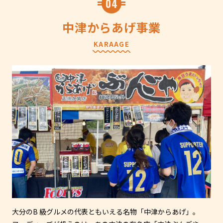
04
中津からあげ事業
KARAAGE
大分のB 級グルメの代表ともいえる名物「中津からあげ」。