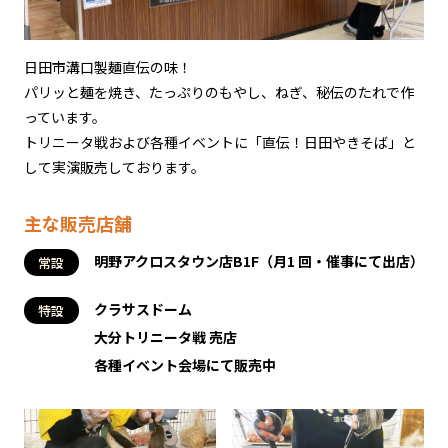
日田市溝口製麺直伝の味！
パリッと麺を焼き、たっぷりのもやし、ねぎ、秘伝のたれで作
っています。
トリニータ戦および各種イベントに「直伝！日田やきそば」と
して実演販売しております。
主な販売店舗
明野アクロスタウン店B1F
（月1 回・催事にて出店）
常設
クラサスドーム
特設
大分トリニータ戦 売店
各種イベント会場にて販売中