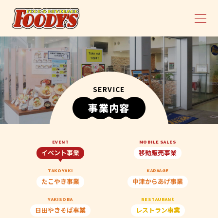
SERVICE
事業内容
EVENT
MOBILE SALES
イベント事業
移動販売事業
TAKOYAKI
KARAAGE
たこやき事業
中津からあげ事業
YAKISOBA
RESTAURANt
日田やきそば事業
レストラン事業