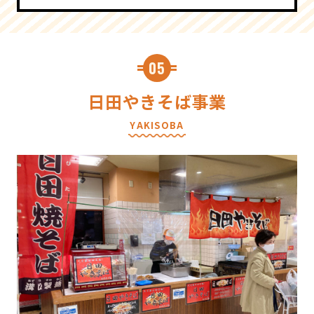
05
日田やきそば事業
YAKISOBA